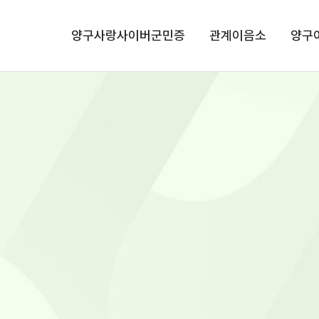
메뉴 건너뛰기
양구사랑사이버군민증
관계이음소
양구