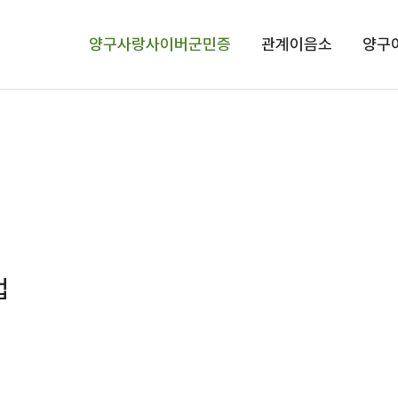
메뉴 건너뛰기
양구사랑사이버군민증
관계이음소
양구
법