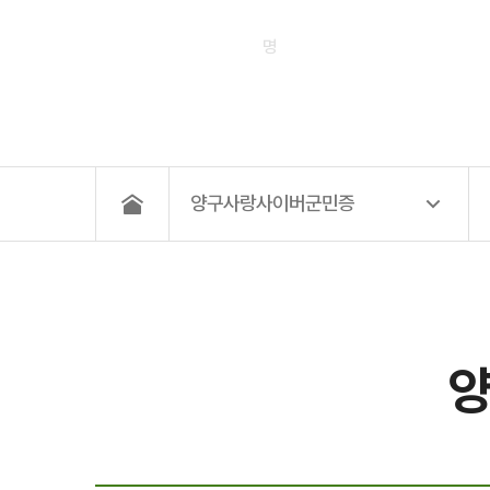
5,213
명
양구사랑사이버군민증
양