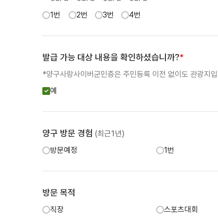
1번
2번
3번
4번
발급 가능 대상 내용을 확인하셨습니까?
*
*양구사랑사이버군민증은 주민등록 이전 없이도 관광지입장
예
양구 방문 경험
(최근1년)
방문예정
1번
방문 목적
직장
스포츠대회