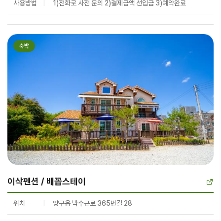
사용방법
1)전화로 사전 문의 2)결제금액 선입금 3)예약완료
숙박
이삭펜션 / 배꼽스테이
위치
양구읍 박수근로 365번길 28