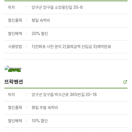
위치
양구군 양구읍 소양웅진길 35-6
할인품목
평일 숙박비
할인혜택
20% 할인
사용방법
1)전화로 사전 문의 2)결제금액 선입금 3)예약완료
숙박
뜨락펜션
위치
양구군 양구읍 박수근로 365번길 20-18
할인품목
평일 주말 숙박비
할인혜택
10% 할인