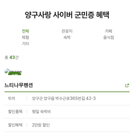
양구사랑 사이버 군민증 혜택
전체
관광지
카페
체험
숙박
음식점
기타
총
43
건
숙박
느티나무펜션
위치
양구군 양구읍 박수근로365번길 42-3
할인품목
평일 숙박비
할인혜택
2만원 할인