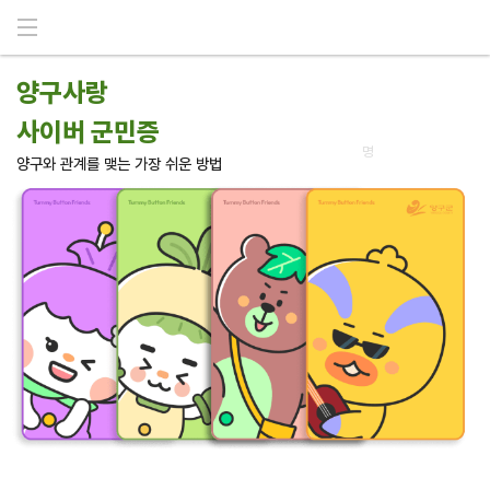
메뉴 건너뛰기
양구사랑
현재 사이버군민 수
사이버 군민증
5,213
명
양구와 관계를 맺는 가장 쉬운 방법